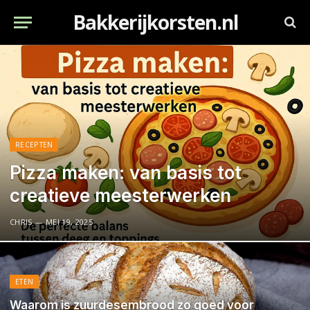
Bakkerijkorsten.nl
RECEPTEN
Pizza maken: van basis tot
creatieve meesterwerken
CHRIS
MEI 19, 2025
ETEN
Waarom is zuurdesembrood zo goed voor