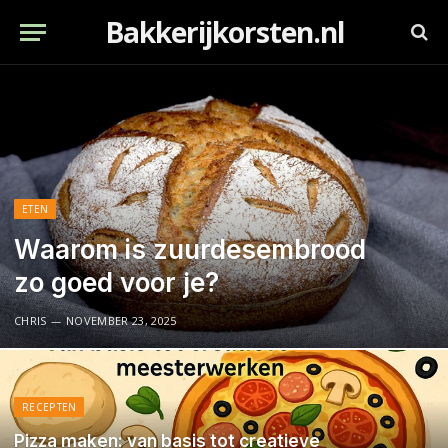
Bakkerijkorsten.nl
ETEN
Waarom is zuurdesembrood
zo goed voor je?
CHRIS
NOVEMBER 23, 2025
RECEPTEN
Pizza maken: van basis tot creatieve