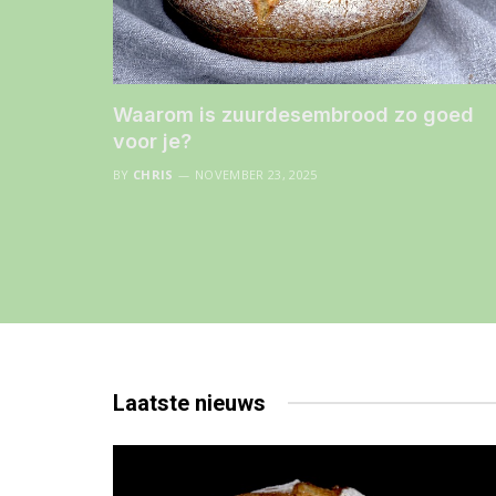
Waarom is zuurdesembrood zo goed
voor je?
BY
CHRIS
NOVEMBER 23, 2025
Laatste
nieuws