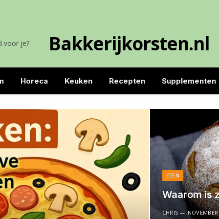
Bakkerijkorsten.nl
 voor je?
n
Horeca
Keuken
Recepten
Supplementen
ETEN
Waarom is 
CHRIS
NOVEMBER 