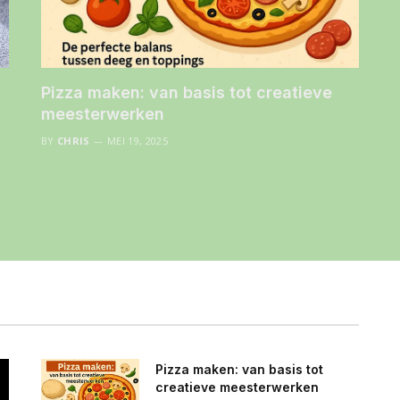
Pizza maken: van basis tot creatieve
meesterwerken
BY
CHRIS
MEI 19, 2025
Pizza maken: van basis tot
creatieve meesterwerken