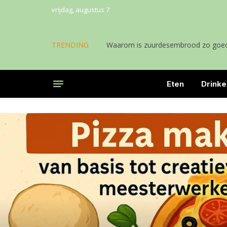
vrijdag, augustus 7
TRENDING
Waarom is zuurdesembrood zo goed
Eten
Drinke