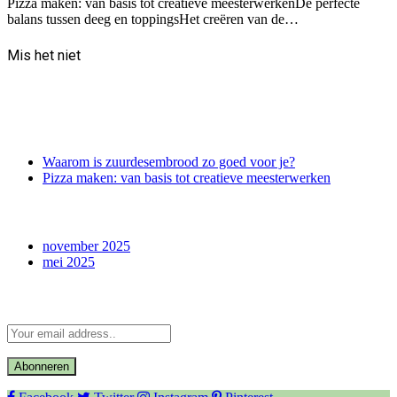
Pizza maken: van basis tot creatieve meesterwerkenDe perfecte
balans tussen deeg en toppingsHet creëren van de…
Mis het niet
recente berichten
Waarom is zuurdesembrood zo goed voor je?
Pizza maken: van basis tot creatieve meesterwerken
archief
november 2025
mei 2025
Abonneer u op Updates