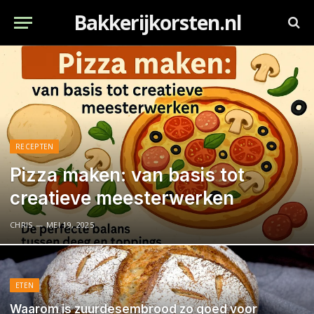
Bakkerijkorsten.nl
RECEPTEN
Pizza maken: van basis tot
creatieve meesterwerken
CHRIS
MEI 19, 2025
ETEN
Waarom is zuurdesembrood zo goed voor