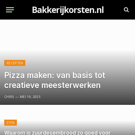
Bakkerijkorsten.nl
RECEPTEN
Pizza maken: van basis tot
creatieve meesterwerken
CHRIS
MEI 19, 2025
ETEN
Waarom is zuurdesembrood zo goed voor