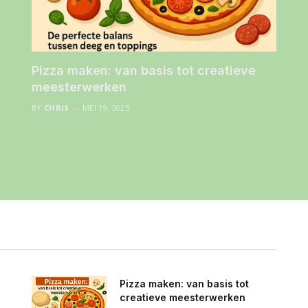
Pizza maken: van basis tot creatieve
meesterwerken
BY
CHRIS
MEI 19, 2025
Pizza maken: van basis tot
creatieve meesterwerken