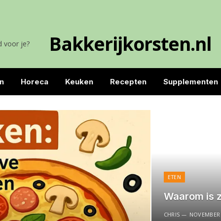
Bakkerijkorsten.nl
 voor je?
n
Horeca
Keuken
Recepten
Supplementen
ETEN
Waarom is 
CHRIS
NOVEMBER 