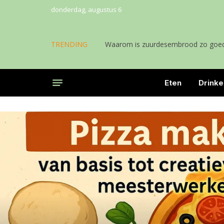
donderdag, augustus 6
TRENDING
Waarom is zuurdesembrood zo goed
Eten
Drinke